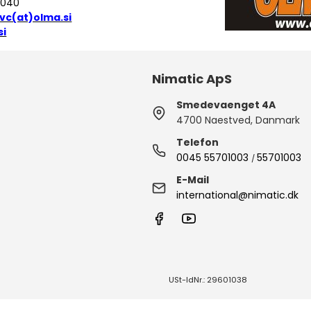
45 040
vc(at)olma.si
si
Nimatic ApS
Smedevaenget 4A
4700 Naestved, Danmark
Telefon
0045 55701003
55701003
/
E-Mail
international@nimatic.dk
USt-IdNr.: 29601038