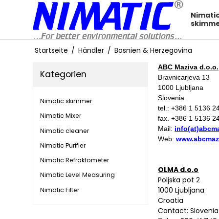
Nimati
skimm
Startseite
/
Händler
/
Bosnien & Herzegovina
ABC Maziva d.o.o.
Kategorien
Bravnicarjeva 13
1000 Ljubljana
Slovenia
Nimatic skimmer
tel.: +386 1 5136 
Nimatic Mixer
fax. +386 1 5136 2
Mail:
info(at)abcm
Nimatic cleaner
Web:
www.abcmaz
Nimatic Purifier
Nimatic Refraktometer
OLMA d.o.o
Nimatic Level Measuring
Poljska pot 2
1000 Ljubljana
Nimatic Filter
Croatia
Contact: Slovenia