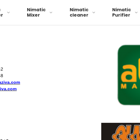
c
Nimatic
Nimatic
Nimatic
er
Mixer
cleaner
Purifier
Skimmerband 29
242
schimmerband 49
48
aziva.com
skimmerband 79
iva.com