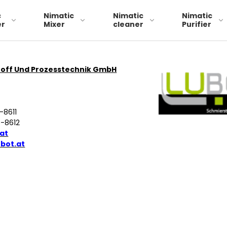
c
Nimatic
Nimatic
Nimatic
er
Mixer
cleaner
Purifier
toff Und Prozesstechnik GmbH
Skimmerband 29
-8611
schimmerband 49
5-8612
at
skimmerband 79
ubot.at