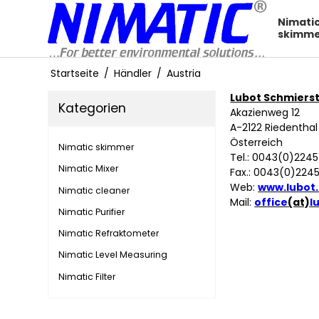
Nimati
skimm
Startseite
/
Händler
/
Austria
Lubot Schmiers
Kategorien
Akazienweg 12
A-2122 Riedenthal
Österreich
Nimatic skimmer
Tel.: 0043(0)2245
Nimatic Mixer
Fax.: 0043(0)224
Web:
www.lubot.
Nimatic cleaner
Mail:
office
(at)
l
Nimatic Purifier
Nimatic Refraktometer
Nimatic Level Measuring
Nimatic Filter